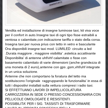
Vendita ed installazione di insegne luminose taxi, kit viva voce
per il confort in auto.Insegne taxi di ogni tipo fisse estraibili a
ventosa o calamitate,con indicazione tariffa o stato della corsa.
Insegna taxi per nuova prius con tetto in vetro e basculante
Ora disponibili insegne taxi mod. LUMILED circuito a led
.Durata maggiore , maggiore visibilita' ,estetica accattivante
Disponibilita' di antenne uhf/vhf calamitate o fisse con
basamento calamitato di varie dimensioni (anche grandezza di
una moneta di 2 euro),antenne con gps ,gsm,vhf/uhf integrate
in un unica soluzione.
Antenne che non comportano la foratura del tetto ma
sostituiscono l'originale raggruppando le funzionalita' in essa di
tutti i dispositivi installati sulla vettura compresi i radio taxi.
SI EFFETTUANO LAVORI DI IMPELLICOLATURA
CARROZZERIA IN SEDE O PRESSO CONCESSIONARIA CON
PELLICOLE OMOLOGATE E RESISTENTI.
POSSIBILITA' PER I SIG. TASSISTI DI TRASFORMARE