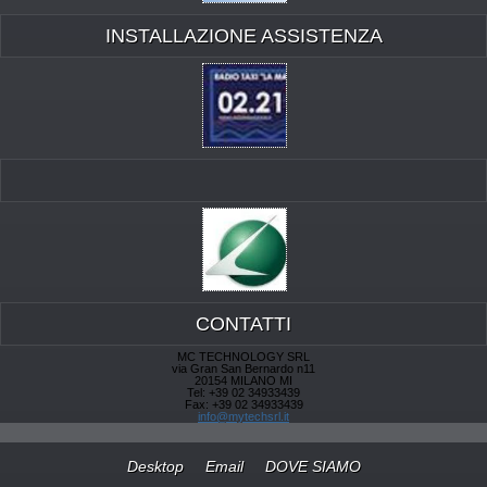
INSTALLAZIONE ASSISTENZA
CONTATTI
MC TECHNOLOGY SRL
via Gran San Bernardo n11
20154 MILANO MI
Tel: +39 02 34933439
Fax: +39 02 34933439
info@mytechsrl.it
Desktop
Email
DOVE SIAMO