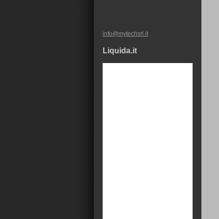
20154 MILANO MI
Tel: +39 02 34933439
Fax: +39 02 34933439
info@mytechsrl.it
Liquida.it